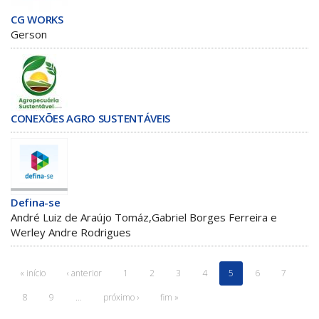
CG WORKS
Gerson
CONEXÕES AGRO SUSTENTÁVEIS
Defina-se
André Luiz de Araújo Tomáz,Gabriel Borges Ferreira e
Werley Andre Rodrigues
« início
‹ anterior
1
2
3
4
5
6
7
8
9
…
próximo ›
fim »