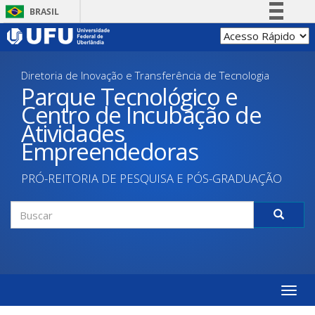
Pular
BRASIL
para
Simplifique!
o
conteúdo
Comunica BR
principal
Diretoria de Inovação e Transferência de Tecnologia
Participe
Parque Tecnológico e
Acesso à informação
Centro de Incubação de
Legislação
Atividades
Canais
Empreendedoras
PRÓ-REITORIA DE PESQUISA E PÓS-GRADUAÇÃO
Formulário
de
Buscar
busca
Toggle
naviga