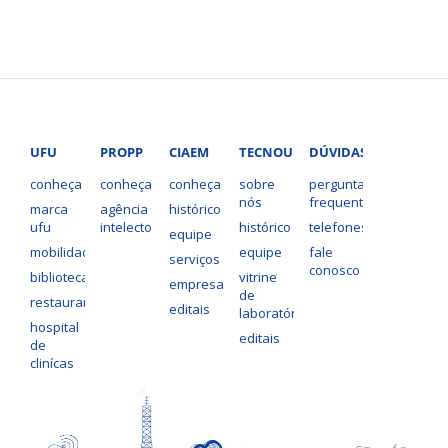
UFU
PROPP
CIAEM
TECNOUFU
DÚVIDAS?
conheça
conheça
conheça
sobre
perguntas
nós
frequentes
marca
agência
histórico
ufu
intelecto
histórico
telefones
equipe
mobilidade
equipe
fale
serviços
conosco
bibliotecas
vitrine
empresas
de
restaurantes
editais
laboratórios
hospital
editais
de
clinícas