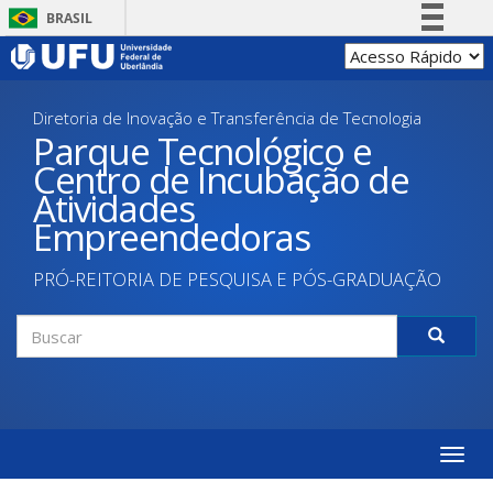
Pular
BRASIL
para
Simplifique!
o
conteúdo
Comunica BR
principal
Diretoria de Inovação e Transferência de Tecnologia
Participe
Parque Tecnológico e
Acesso à informação
Centro de Incubação de
Legislação
Atividades
Canais
Empreendedoras
PRÓ-REITORIA DE PESQUISA E PÓS-GRADUAÇÃO
Formulário
de
Buscar
busca
Toggle
naviga