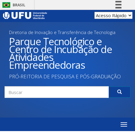
Pular
BRASIL
para
Simplifique!
o
conteúdo
Comunica BR
principal
Diretoria de Inovação e Transferência de Tecnologia
Participe
Parque Tecnológico e
Acesso à informação
Centro de Incubação de
Legislação
Atividades
Canais
Empreendedoras
PRÓ-REITORIA DE PESQUISA E PÓS-GRADUAÇÃO
Formulário
de
Buscar
busca
Toggle
naviga