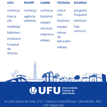
UFU
PROPP
CIAEM
TECNOUFU
DÚVIDAS?
conheça
conheça
conheça
sobre
perguntas
nós
frequentes
marca
agência
histórico
ufu
intelecto
histórico
telefones
equipe
mobilidade
equipe
fale
serviços
conosco
bibliotecas
vitrine
empresas
de
restaurantes
editais
laboratórios
hospital
editais
de
clinícas
Av. João Naves de Ávila, 2121 - Campus Santa Mônica - Uberlândia - MG -
CEP 38400-902