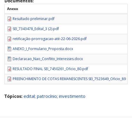
Documentos:
Anexo
Resultado preliminar.pdf
SEI_7343478_Edital_3 (2).pdf
retificação-prorrogacao-até-22-06-2026.pdf
ANEXO_I_Formulario_Proposta.docx
Declaracao_Nao_Conflito_Interesses.docx
RESULTADO FINAL SEI_7450261_Oficio_80.pdf
PREENCHIMENTO DE COTAS REMANESCENTES SEI_7523649_Oficio_89
Tópicos:
edital; patrocínio; investimento