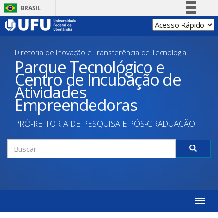
Pular
BRASIL
para
Simplifique!
o
conteúdo
Comunica BR
principal
Diretoria de Inovação e Transferência de Tecnologia
Participe
Parque Tecnológico e
Acesso à informação
Centro de Incubação de
Legislação
Atividades
Canais
Empreendedoras
PRÓ-REITORIA DE PESQUISA E PÓS-GRADUAÇÃO
Formulário
de
Buscar
busca
Toggle
naviga