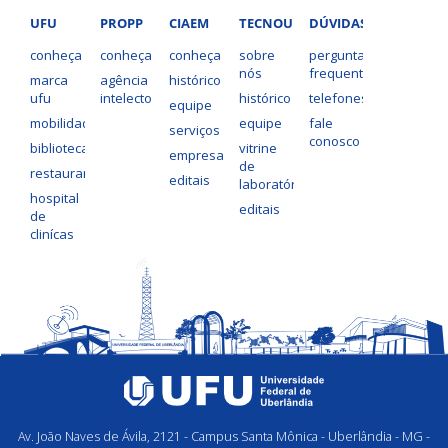
UFU
PROPP
CIAEM
TECNOUFU
DÚVIDAS?
conheça
conheça
conheça
sobre
perguntas
nós
frequentes
marca
agência
histórico
ufu
intelecto
histórico
telefones
equipe
mobilidade
equipe
fale
serviços
conosco
bibliotecas
vitrine
empresas
de
restaurantes
editais
laboratórios
hospital
editais
de
clinícas
Av. João Naves de Ávila, 2121 - Campus Santa Mônica - Uberlândia - MG -