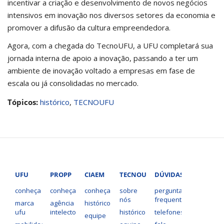
incentivar a criação e desenvolvimento de novos negócios
intensivos em inovação nos diversos setores da economia e
promover a difusão da cultura empreendedora.
Agora, com a chegada do TecnoUFU, a UFU completará sua
jornada interna de apoio a inovação, passando a ter um
ambiente de inovação voltado a empresas em fase de
escala ou já consolidadas no mercado.
Tópicos:
histórico
,
TECNOUFU
UFU
PROPP
CIAEM
TECNOUFU
DÚVIDAS?
conheça
conheça
conheça
sobre
perguntas
nós
frequentes
marca
agência
histórico
ufu
intelecto
histórico
telefones
equipe