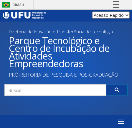
Pular
BRASIL
para
Simplifique!
o
conteúdo
Comunica BR
principal
Diretoria de Inovação e Transferência de Tecnologia
Participe
Parque Tecnológico e
Acesso à informação
Centro de Incubação de
Legislação
Atividades
Canais
Empreendedoras
PRÓ-REITORIA DE PESQUISA E PÓS-GRADUAÇÃO
Formulário
de
Buscar
busca
Toggle
naviga