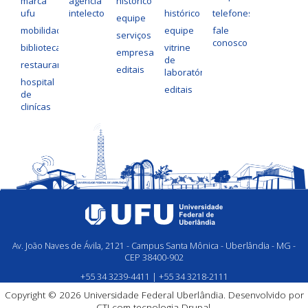
marca
agência
histórico
ufu
intelecto
histórico
telefones
equipe
mobilidade
equipe
fale
serviços
conosco
bibliotecas
vitrine
empresas
de
restaurantes
editais
laboratórios
hospital
editais
de
clinícas
Av. João Naves de Ávila, 2121 - Campus Santa Mônica - Uberlândia - MG -
CEP 38400-902
+55 34 3239-4411 | +55 34 3218-2111
Copyright © 2026 Universidade Federal Uberlândia. Desenvolvido por
CTI
com tecnologia
Drupal.