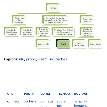
Tópicos:
ufu
,
propp
,
ciaem
,
incubadora
UFU
PROPP
CIAEM
TECNOUFU
DÚVIDAS?
conheça
conheça
conheça
sobre
perguntas
nós
frequentes