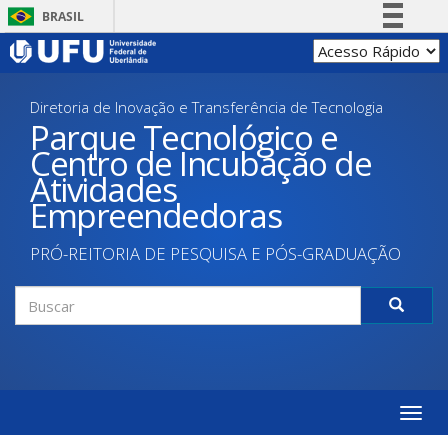
Pular
BRASIL
para
Simplifique!
o
conteúdo
Comunica BR
principal
Diretoria de Inovação e Transferência de Tecnologia
Participe
Parque Tecnológico e
Acesso à informação
Centro de Incubação de
Legislação
Atividades
Canais
Empreendedoras
PRÓ-REITORIA DE PESQUISA E PÓS-GRADUAÇÃO
Formulário
de
Buscar
busca
Toggle
naviga