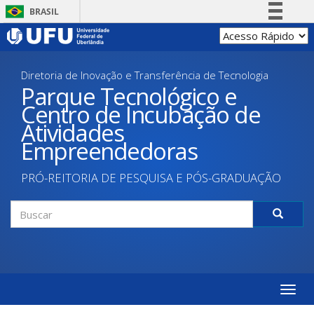
Pular
BRASIL
para
Simplifique!
o
conteúdo
Comunica BR
principal
Diretoria de Inovação e Transferência de Tecnologia
Participe
Parque Tecnológico e
Acesso à informação
Centro de Incubação de
Legislação
Atividades
Canais
Empreendedoras
PRÓ-REITORIA DE PESQUISA E PÓS-GRADUAÇÃO
Formulário
de
Buscar
busca
Toggle
naviga