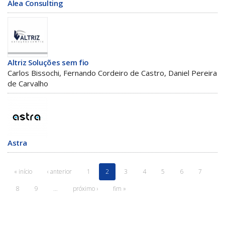
Álea Consulting
Altriz Soluções sem fio
Carlos Bissochi, Fernando Cordeiro de Castro, Daniel Pereira
de Carvalho
Astra
« início
‹ anterior
1
2
3
4
5
6
7
8
9
…
próximo ›
fim »