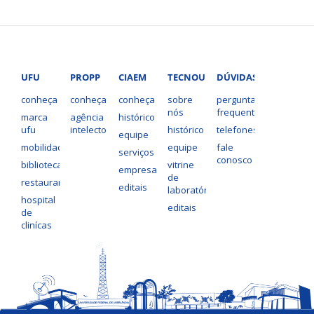
UFU
PROPP
CIAEM
TECNOUFU
DÚVIDAS?
conheça
conheça
conheça
sobre
perguntas
nós
frequentes
marca
agência
histórico
ufu
intelecto
histórico
telefones
equipe
mobilidade
equipe
fale
serviços
conosco
bibliotecas
vitrine
empresas
de
restaurantes
editais
laboratórios
hospital
editais
de
clinícas