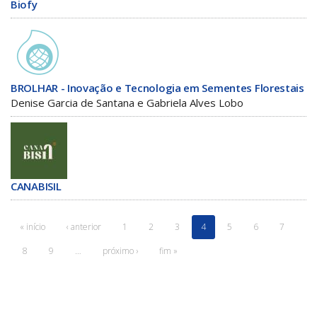
Biofy
BROLHAR - Inovação e Tecnologia em Sementes Florestais
Denise Garcia de Santana e Gabriela Alves Lobo
CANABISIL
« início
‹ anterior
1
2
3
4
5
6
7
8
9
…
próximo ›
fim »