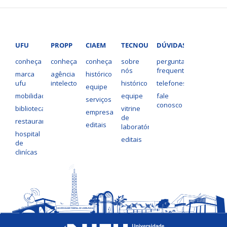
UFU
PROPP
CIAEM
TECNOUFU
DÚVIDAS?
conheça
conheça
conheça
sobre
perguntas
nós
frequentes
marca
agência
histórico
ufu
intelecto
histórico
telefones
equipe
mobilidade
equipe
fale
serviços
conosco
bibliotecas
vitrine
empresas
de
restaurantes
editais
laboratórios
hospital
editais
de
clinícas