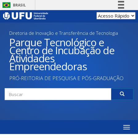
Pular
BRASIL
para
Simplifique!
o
conteúdo
Comunica BR
principal
Diretoria de Inovação e Transferência de Tecnologia
Participe
Parque Tecnológico e
Acesso à informação
Centro de Incubação de
Legislação
Atividades
Canais
Empreendedoras
PRÓ-REITORIA DE PESQUISA E PÓS-GRADUAÇÃO
Formulário
de
Buscar
busca
Toggle
naviga