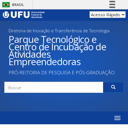
Pular
BRASIL
para
Simplifique!
o
conteúdo
Comunica BR
principal
Diretoria de Inovação e Transferência de Tecnologia
Participe
Parque Tecnológico e
Acesso à informação
Centro de Incubação de
Legislação
Atividades
Canais
Empreendedoras
PRÓ-REITORIA DE PESQUISA E PÓS-GRADUAÇÃO
Formulário
de
Buscar
busca
Toggle
naviga