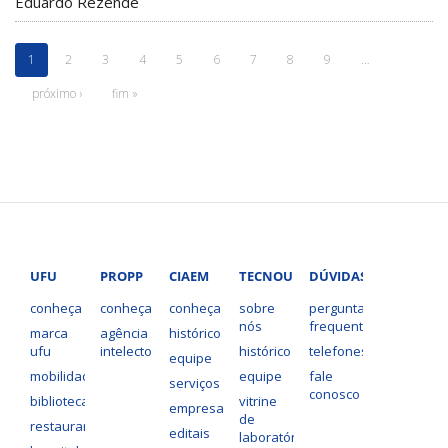
Eduardo Rezende
1
2
3
4
5
6
7
8
9
…
próximo ›
fim »
UFU
PROPP
CIAEM
TECNOUFU
DÚVIDAS?
conheça
conheça
conheça
sobre
perguntas
nós
frequentes
marca
agência
histórico
ufu
intelecto
histórico
telefones
equipe
mobilidade
equipe
fale
serviços
conosco
bibliotecas
vitrine
empresas
de
restaurantes
editais
laboratórios