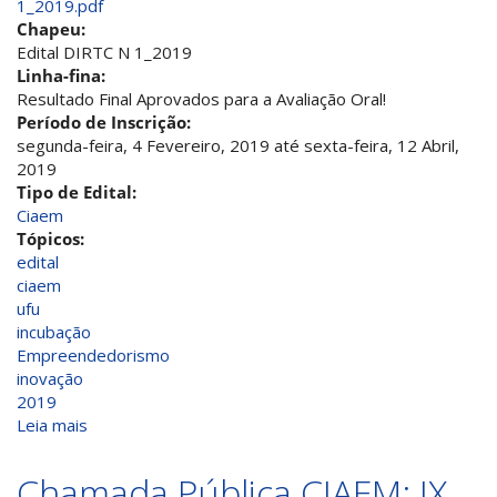
1_2019.pdf
Chapeu:
Edital DIRTC N 1_2019
Linha-fina:
Resultado Final Aprovados para a Avaliação Oral!
Período de Inscrição:
segunda-feira, 4 Fevereiro, 2019
até
sexta-feira, 12 Abril,
2019
Tipo de Edital:
Ciaem
Tópicos:
edital
ciaem
ufu
incubação
Empreendedorismo
inovação
2019
Leia mais
sobre
Chamada
Pública
Chamada Pública CIAEM: IX
CIAEM: