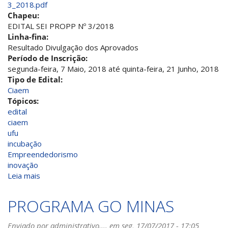
3_2018.pdf
Chapeu:
EDITAL SEI PROPP Nº 3/2018
Linha-fina:
Resultado Divulgação dos Aprovados
Período de Inscrição:
segunda-feira, 7 Maio, 2018
até
quinta-feira, 21 Junho, 2018
Tipo de Edital:
Ciaem
Tópicos:
edital
ciaem
ufu
incubação
Empreendedorismo
inovação
Leia mais
sobre
Chamada
Pública
PROGRAMA GO MINAS
CIAEM:
IX
Enviado por
administrativo....
em seg, 17/07/2017 - 17:05