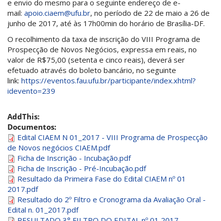
e envio do mesmo para o seguinte endereço de e-
mail:
apoio.ciaem@ufu.br
, no período de 22 de maio a 26 de
junho de 2017, até às 17h00min do horário de Brasília-DF.
O recolhimento da taxa de inscrição do VIII Programa de
Prospecção de Novos Negócios, expressa em reais, no
valor de R$75,00 (setenta e cinco reais), deverá ser
efetuado através do boleto bancário, no seguinte
link:
https://eventos.fau.ufu.br/participante/index.xhtml?
idevento=239
AddThis:
Documentos:
Edital CIAEM N 01_2017 - VIII Programa de Prospecção
de Novos negócios CIAEM.pdf
Ficha de Inscrição - Incubação.pdf
Ficha de Inscrição - Pré-Incubação.pdf
Resultado da Primeira Fase do Edital CIAEM nº 01
2017.pdf
Resultado do 2º Filtro e Cronograma da Avaliação Oral -
Edital n. 01_2017.pdf
RESULTADO 3° FILTRO DO EDITAL nº 01 2017 -