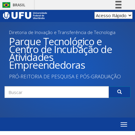
Pular
BRASIL
para
Simplifique!
o
conteúdo
Comunica BR
principal
Diretoria de Inovação e Transferência de Tecnologia
Participe
Parque Tecnológico e
Acesso à informação
Centro de Incubação de
Legislação
Atividades
Canais
Empreendedoras
PRÓ-REITORIA DE PESQUISA E PÓS-GRADUAÇÃO
Formulário
de
Buscar
busca
Toggle
naviga