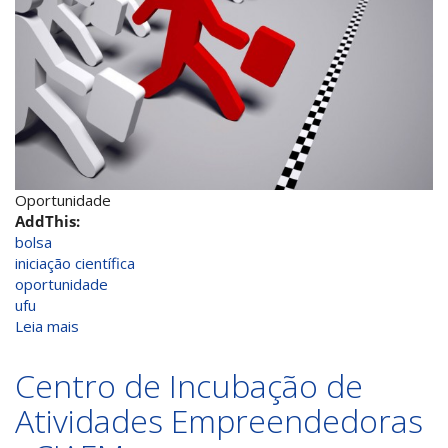
Oportunidade
AddThis:
bolsa
iniciação científica
oportunidade
ufu
Leia mais
sobre
O
CIAEM
Centro de Incubação de
abre
Atividades Empreendedoras
vaga
para