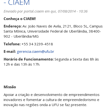
- CIAEM
bolsista
de
Enviado por
Iniciação
portal.ciaem
em qui, 07/08/2014 - 10:36
Científica
Conheça o CIAEM!
Endereço:
Av. João Naves de Avila, 2121, Bloco 5L, Campus
Santa Mônica, Universidade Federal de Uberlândia, 38400-
902 - Uberlândia/MG
Telefone:
+55 34 3239-4518
E-mail:
gerencia.ciaem@ufu.br
Horário de Funcionamento:
Segunda a Sexta das 8h às
12h e das 13h às 17h.
Missão
Apoiar a criação e desenvolvimento de empreendimentos
inovadores e fomentar a cultura de empreendedorismo e
inovação nas regiões onda a UFU se faz presente.