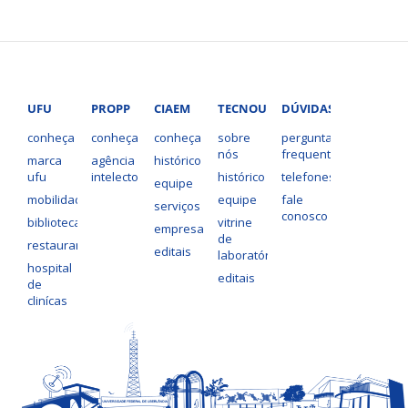
de
Incubação
de
Atividades
Empreendedoras
UFU
PROPP
CIAEM
TECNOUFU
DÚVIDAS?
-
CIAEM
conheça
conheça
conheça
sobre
perguntas
nós
frequentes
marca
agência
histórico
ufu
intelecto
histórico
telefones
equipe
mobilidade
equipe
fale
serviços
conosco
bibliotecas
vitrine
empresas
de
restaurantes
editais
laboratórios
hospital
editais
de
clinícas