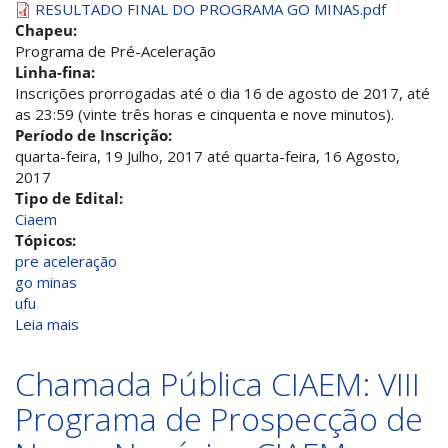
RESULTADO FINAL DO PROGRAMA GO MINAS.pdf
Chapeu:
Programa de Pré-Aceleração
Linha-fina:
Inscrições prorrogadas até o dia 16 de agosto de 2017, até
as 23:59 (vinte três horas e cinquenta e nove minutos).
Período de Inscrição:
quarta-feira, 19 Julho, 2017
até
quarta-feira, 16 Agosto,
2017
Tipo de Edital:
Ciaem
Tópicos:
pre aceleração
go minas
ufu
Leia mais
sobre
PROGRAMA
GO
Chamada Pública CIAEM: VIII
MINAS
Programa de Prospecção de