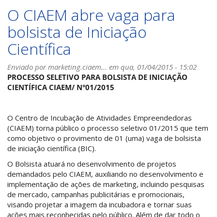
Pública
O CIAEM abre vaga para
CIAEM:
bolsista de Iniciação
VIII
Programa
Científica
de
Prospecção
Enviado por
de
marketing.ciaem...
em qua, 01/04/2015 - 15:02
PROCESSO SELETIVO PARA BOLSISTA DE INICIAÇÃO
Novos
CIENTÍFICA CIAEM/ N°01/2015
Negócios
CIAEM
O Centro de Incubação de Atividades Empreendedoras
(CIAEM) torna público o processo seletivo 01/2015 que tem
como objetivo o provimento de 01 (uma) vaga de bolsista
de iniciação científica (BIC).
O Bolsista atuará no desenvolvimento de projetos
demandados pelo CIAEM, auxiliando no desenvolvimento e
implementação de ações de marketing, incluindo pesquisas
de mercado, campanhas publicitárias e promocionais,
visando projetar a imagem da incubadora e tornar suas
ações mais reconhecidas pelo público. Além de dar todo o