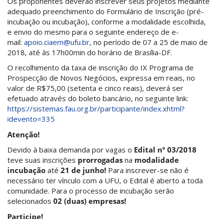
Os proponentes deverão inscrever seus projetos mediante
adequado preenchimento do Formulário de Inscrição (pré-
incubação ou incubação), conforme a modalidade escolhida,
e envio do mesmo para o seguinte endereço de e-
mail:
apoio.ciaem@ufu.br
, no período de 07 a 25 de maio de
2018, até às 17h00min do horário de Brasília-DF.
O recolhimento da taxa de inscrição do IX Programa de
Prospecção de Novos Negócios, expressa em reais, no
valor de R$75,00 (setenta e cinco reais), deverá ser
efetuado através do boleto bancário, no seguinte link:
https://sistemas.fau.org.br/participante/index.xhtml?
idevento=335
Atenção!
Devido à baixa demanda por vagas o
Edital nº 03/2018
teve suas inscrições
prorrogadas
na
modalidade
incubação
até
21 de junho!
Para inscrever-se não é
necessário ter vínculo com a UFU, o Edital é aberto a toda
comunidade. Para o processo de incubação serão
selecionados
02 (duas) empresas!
Participe!