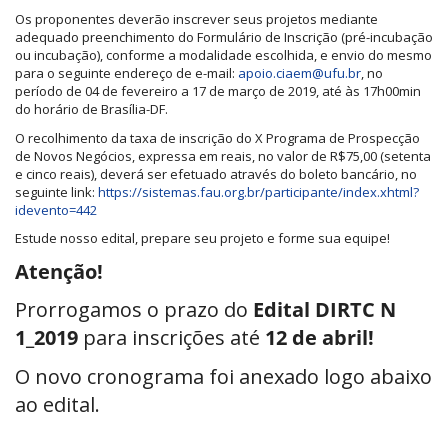
Os proponentes deverão inscrever seus projetos mediante
adequado preenchimento do Formulário de Inscrição (pré-incubação
ou incubação), conforme a modalidade escolhida, e envio do mesmo
para o seguinte endereço de e-mail:
apoio.ciaem@ufu.br
, no
período de 04 de fevereiro a 17 de março de 2019, até às 17h00min
do horário de Brasília-DF.
O recolhimento da taxa de inscrição do X Programa de Prospecção
de Novos Negócios, expressa em reais, no valor de R$75,00 (setenta
e cinco reais), deverá ser efetuado através do boleto bancário, no
seguinte link:
https://sistemas.fau.org.br/participante/index.xhtml?
idevento=442
Estude nosso edital, prepare seu projeto e forme sua equipe!
Atenção!
Prorrogamos o prazo do
Edital DIRTC N
1_2019
para inscrições até
12 de abril!
O novo cronograma foi anexado logo abaixo
ao edital.