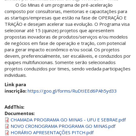
Programa
O Go Minas é um programa de pré-aceleração
de
composto por consultorias, mentorias e capacitações para
Prospecção
as startups/empresas que estão na fase de OPERAÇÃO E
de
TRAÇÃO e desejam acelerar sua evolução. O Programa visa
Novos
selecionar até 15 (quinze) projetos que apresentem
Negócios
propostas inovadoras de produtos/serviços e/ou modelos
CIAEM
de negócios em fase de operação e tração, com potencial
para gerar impacto econômico e/ou social. Os projetos
devem, preferencialmente, ser escaláveis, e conduzidos por
equipes multifuncionais. Somente serão selecionados
projetos conduzidos por times, sendo vedada participações
individuais.
Link para
inscrição:
https://goo.gl/forms/RuDtIEEd6PAh5yd33
AddThis:
Documentos:
CHAMADA PROGRAMA GO MINAS - UFU E SEBRAE.pdf
NOVO CRONOGRAMA PROGRAMA GO MINAS.pdf
HORÁRIO APRESENTAÇÕES PITCH.pdf