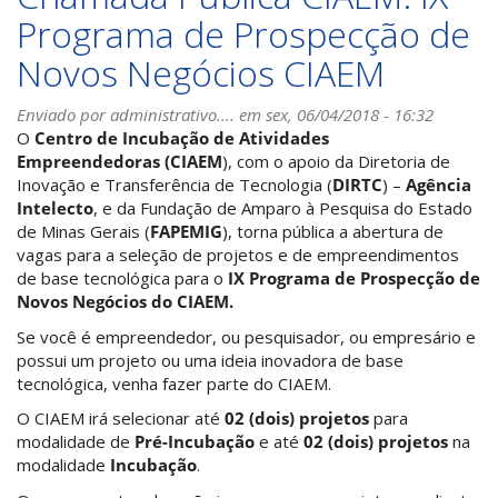
Programa de Prospecção de
X
Programa
Novos Negócios CIAEM
de
Prospecção
Enviado por
de
administrativo....
em sex, 06/04/2018 - 16:32
O
Centro de Incubação de Atividades
Novos
Empreendedoras (CIAEM
Negócios
), com o apoio da Diretoria de
Inovação e Transferência de Tecnologia (
CIAEM
DIRTC
) –
Agência
Intelecto
, e da Fundação de Amparo à Pesquisa do Estado
de Minas Gerais (
FAPEMIG
), torna pública a abertura de
vagas para a seleção de projetos e de empreendimentos
de base tecnológica para o
IX Programa de Prospecção de
Novos Negócios do CIAEM.
Se você é empreendedor, ou pesquisador, ou empresário e
possui um projeto ou uma ideia inovadora de base
tecnológica, venha fazer parte do CIAEM.
O CIAEM irá selecionar até
02 (dois) projetos
para
modalidade de
Pré-Incubação
e até
02 (dois) projetos
na
modalidade
Incubação
.