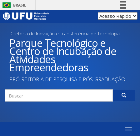
Pular
BRASIL
para
Simplifique!
o
conteúdo
Comunica BR
principal
Diretoria de Inovação e Transferência de Tecnologia
Participe
Parque Tecnológico e
Acesso à informação
Centro de Incubação de
Legislação
Atividades
Canais
Empreendedoras
PRÓ-REITORIA DE PESQUISA E PÓS-GRADUAÇÃO
Formulário
de
Buscar
busca
Toggle
naviga