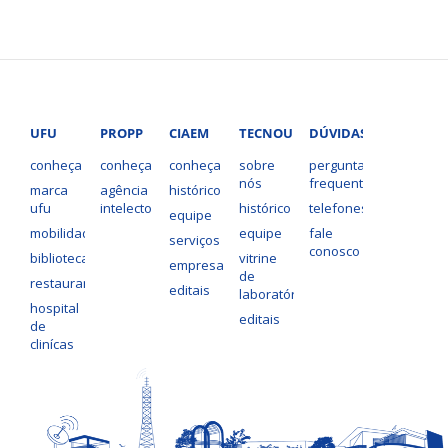
PROGRAMA
GO
MINAS
UFU
PROPP
CIAEM
TECNOUFU
DÚVIDAS?
conheça
conheça
conheça
sobre
perguntas
nós
frequentes
marca
agência
histórico
ufu
intelecto
histórico
telefones
equipe
mobilidade
equipe
fale
serviços
conosco
bibliotecas
vitrine
empresas
de
restaurantes
editais
laboratórios
hospital
editais
de
clinícas