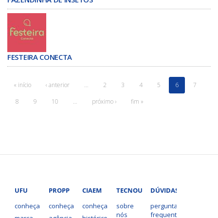
FESTEIRA CONECTA
« início
‹ anterior
…
2
3
4
5
6
7
8
9
10
…
próximo ›
fim »
UFU
PROPP
CIAEM
TECNOUFU
DÚVIDAS?
conheça
conheça
conheça
sobre
perguntas
nós
frequentes