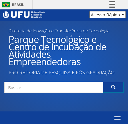
Pular
BRASIL
para
Simplifique!
o
conteúdo
Comunica BR
principal
Diretoria de Inovação e Transferência de Tecnologia
Participe
Parque Tecnológico e
Acesso à informação
Centro de Incubação de
Legislação
Atividades
Canais
Empreendedoras
PRÓ-REITORIA DE PESQUISA E PÓS-GRADUAÇÃO
Formulário
de
Buscar
busca
Toggle
naviga