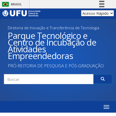
Pular
BRASIL
para
Simplifique!
o
conteúdo
Comunica BR
principal
Diretoria de Inovação e Transferência de Tecnologia
Participe
Parque Tecnológico e
Acesso à informação
Centro de Incubação de
Legislação
Atividades
Canais
Empreendedoras
PRÓ-REITORIA DE PESQUISA E PÓS-GRADUAÇÃO
Formulário
de
Buscar
busca
Toggle
naviga