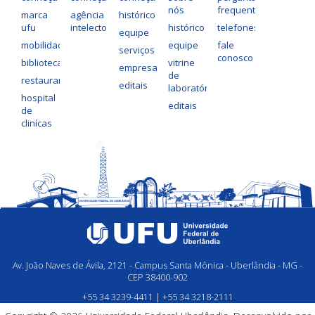
nós
frequentes
marca
agência
histórico
ufu
intelecto
histórico
telefones
equipe
mobilidade
equipe
fale
serviços
conosco
bibliotecas
vitrine
empresas
de
restaurantes
editais
laboratórios
hospital
editais
de
clinícas
Av. João Naves de Ávila, 2121 - Campus Santa Mônica - Uberlândia - MG -
CEP 38400-902
+55 34 3239-4411 | +55 34 3218-2111