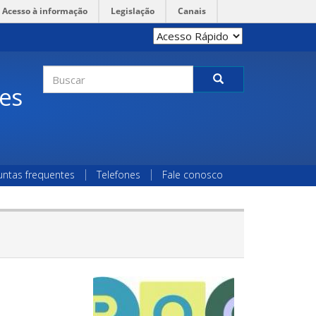
Acesso à informação
Legislação
Canais
Formulário
des
de
Buscar
busca
untas frequentes
Telefones
Fale conosco