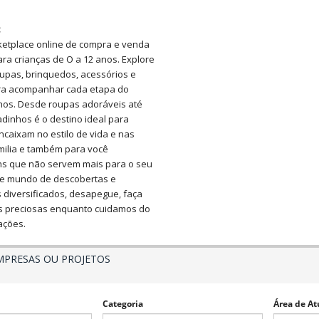
:
etplace online de compra e venda
a crianças de O a 12 anos. Explore
upas, brinquedos, acessórios e
ara acompanhar cada etapa do
lhos. Desde roupas adoráveis até
adinhos é o destino ideal para
ncaixam no estilo de vida e nas
milia e também para você
ns que não servem mais para o seu
ste mundo de descobertas e
 diversificados, desapegue, faça
as preciosas enquanto cuidamos do
ações.
MPRESAS OU PROJETOS
Categoria
Área de At