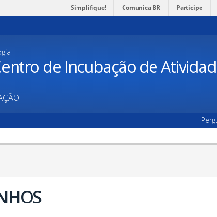
Simplifique!
Comunica BR
Participe
ogia
entro de Incubação de Ativida
UAÇÃO
Perg
NHOS