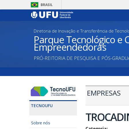
Pular
BRASIL
para
o
conteúdo
principal
Diretoria de Inovação e Transferência de Tecnol
Parque Tecnológico e C
Empreendedoras
PRÓ-REITORIA DE PESQUISA E PÓS-GRAD
EMPRESAS
TECNOUFU
TROCADI
Sobre nós
Categoria: