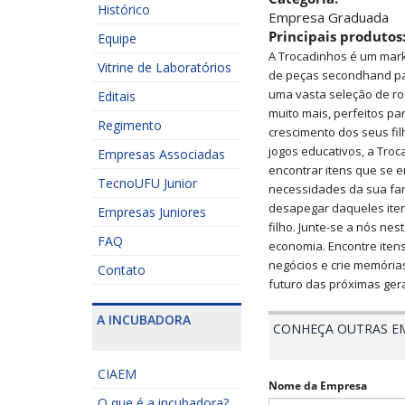
Histórico
Empresa Graduada
Principais produtos
Equipe
A Trocadinhos é um mark
Vitrine de Laboratórios
de peças secondhand par
uma vasta seleção de ro
Editais
muito mais, perfeitos p
Regimento
crescimento dos seus fi
jogos educativos, a Troc
Empresas Associadas
encontrar itens que se e
TecnoUFU Junior
necessidades da sua fa
desapegar daqueles ite
Empresas Juniores
filho. Junte-se a nós ne
FAQ
economia. Encontre itens
negócios e crie memóri
Contato
futuro das próximas ger
A INCUBADORA
CONHEÇA OUTRAS E
CIAEM
Nome da Empresa
O que é a incubadora?