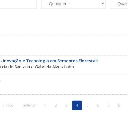
 Inovação e Tecnologia em Sementes Florestais
rcia de Santana e Gabriela Alves Lobo
L
« início
‹ anterior
1
2
3
4
5
6
7
8