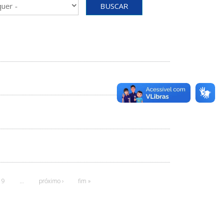
BUSCAR
9
…
próximo ›
fim »