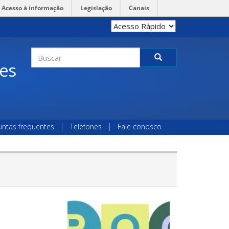
Acesso à informação
Legislação
Canais
Formulário
des
de
Buscar
busca
untas frequentes
Telefones
Fale conosco