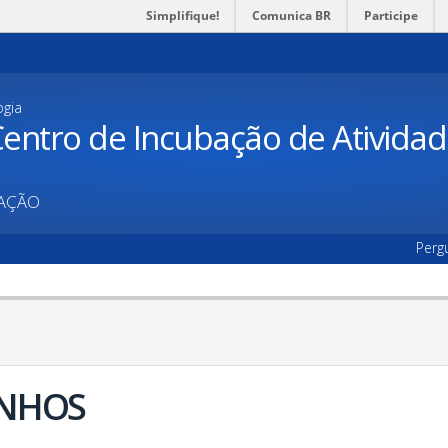
Simplifique!
Comunica BR
Participe
ogia
entro de Incubação de Ativida
UAÇÃO
Perg
NHOS