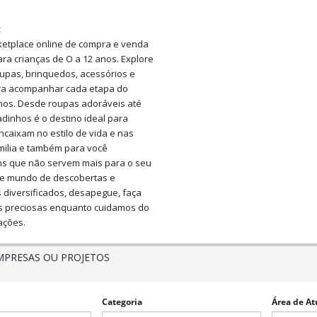
:
etplace online de compra e venda
a crianças de O a 12 anos. Explore
upas, brinquedos, acessórios e
ara acompanhar cada etapa do
lhos. Desde roupas adoráveis até
adinhos é o destino ideal para
ncaixam no estilo de vida e nas
milia e também para você
ns que não servem mais para o seu
ste mundo de descobertas e
 diversificados, desapegue, faça
as preciosas enquanto cuidamos do
ações.
MPRESAS OU PROJETOS
Categoria
Área de At