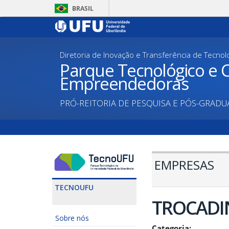
Pular
BRASIL
para
o
conteúdo
principal
Diretoria de Inovação e Transferência de Tecnol
Parque Tecnológico e C
Empreendedoras
PRÓ-REITORIA DE PESQUISA E PÓS-GRAD
EMPRESAS
TECNOUFU
TROCADI
Sobre nós
Categoria: