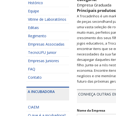
Histórico
Empresa Graduada
Principais produtos
Equipe
A Trocadinhos é um mark
Vitrine de Laboratórios
de peças secondhand par
uma vasta seleção de ro
Editais
muito mais, perfeitos p
Regimento
crescimento dos seus fi
jogos educativos, a Troc
Empresas Associadas
encontrar itens que se e
TecnoUFU Junior
necessidades da sua fa
desapegar daqueles ite
Empresas Juniores
filho. Junte-se a nós ne
FAQ
economia. Encontre itens
negócios e crie memóri
Contato
futuro das próximas ger
A INCUBADORA
CONHEÇA OUTRAS E
CIAEM
Nome da Empresa
O que é a incubadora?