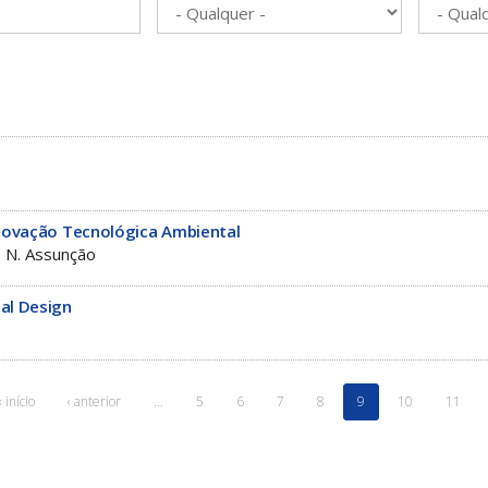
Inovação Tecnológica Ambiental
 N. Assunção
al Design
« início
‹ anterior
…
5
6
7
8
9
10
11