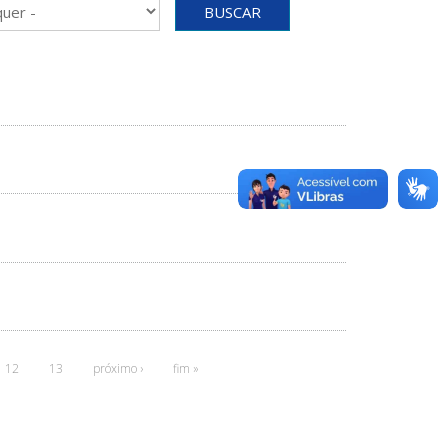
BUSCAR
12
13
próximo ›
fim »