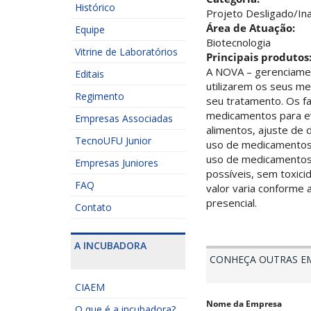
Histórico
Projeto Desligado/Ina
Área de Atuação:
Equipe
Biotecnologia
Vitrine de Laboratórios
Principais produtos
A NOVA – gerenciame
Editais
utilizarem os seus m
Regimento
seu tratamento. Os f
medicamentos para ev
Empresas Associadas
alimentos, ajuste de 
TecnoUFU Junior
uso de medicamentos 
uso de medicamentos 
Empresas Juniores
possíveis, sem toxici
FAQ
valor varia conforme
presencial.
Contato
A INCUBADORA
CONHEÇA OUTRAS E
CIAEM
Nome da Empresa
O que é a incubadora?