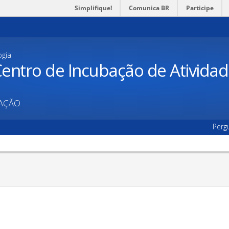
Simplifique!
Comunica BR
Participe
ogia
entro de Incubação de Ativida
UAÇÃO
Perg