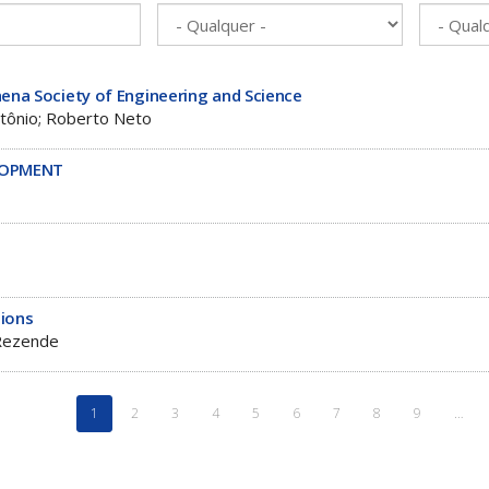
hena Society of Engineering and Science
ntônio; Roberto Neto
LOPMENT
ions
Rezende
1
2
3
4
5
6
7
8
9
…