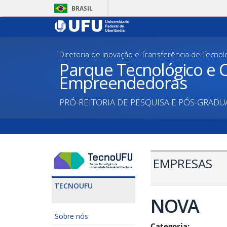
Pular
BRASIL
para
o
conteúdo
principal
Diretoria de Inovação e Transferência de Tecnol
Parque Tecnológico e C
Empreendedoras
PRÓ-REITORIA DE PESQUISA E PÓS-GRAD
EMPRESAS
TECNOUFU
NOVA
Sobre nós
Categoria: