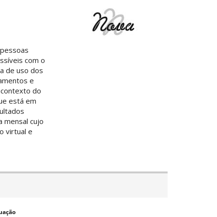
 pessoas
ssíveis com o
ma de uso dos
camentos e
o contexto do
que está em
ultados
a mensal cujo
 virtual e
uação