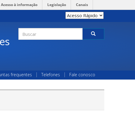
Acesso à informação
Legislação
Canais
Formulário
des
de
Buscar
busca
untas frequentes
Telefones
Fale conosco