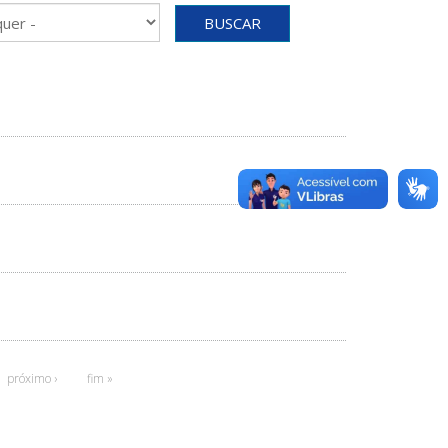
BUSCAR
próximo ›
fim »