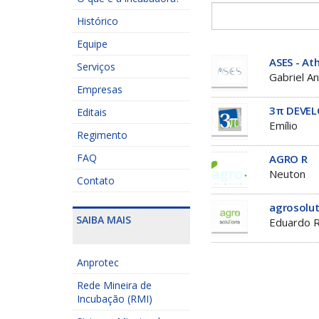
Histórico
Equipe
ASES - At
Serviços
Gabriel A
Empresas
3π DEVE
Editais
Emílio
Regimento
FAQ
AGRO R
Neuton
Contato
agrosolut
SAIBA MAIS
Eduardo 
Anprotec
Rede Mineira de
Incubação (RMI)