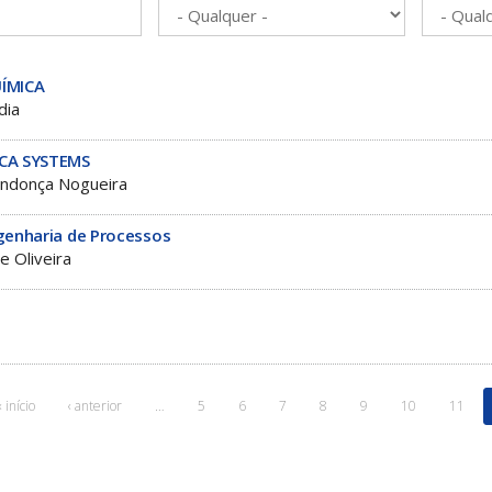
ÍMICA
dia
CA SYSTEMS
ndonça Nogueira
genharia de Processos
e Oliveira
« início
‹ anterior
…
5
6
7
8
9
10
11