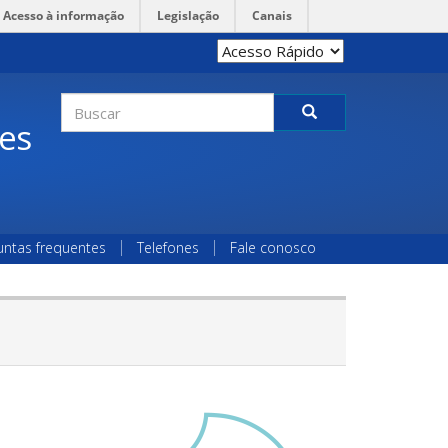
Acesso à informação
Legislação
Canais
Formulário
des
de
Buscar
busca
untas frequentes
Telefones
Fale conosco