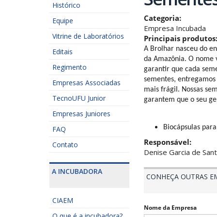
Histórico
Categoria:
Equipe
Empresa Incubada
Vitrine de Laboratórios
Principais produtos
A Brolhar nasceu do en
Editais
da Amazônia. O nome v
Regimento
garantir que cada seme
sementes, entregamos 
Empresas Associadas
mais frágil. Nossas se
TecnoUFU Junior
garantem que o seu ges
Empresas Juniores
Biocápsulas para
FAQ
Responsável:
Contato
Denise Garcia de Sant
A INCUBADORA
CONHEÇA OUTRAS E
CIAEM
Nome da Empresa
O que é a incubadora?