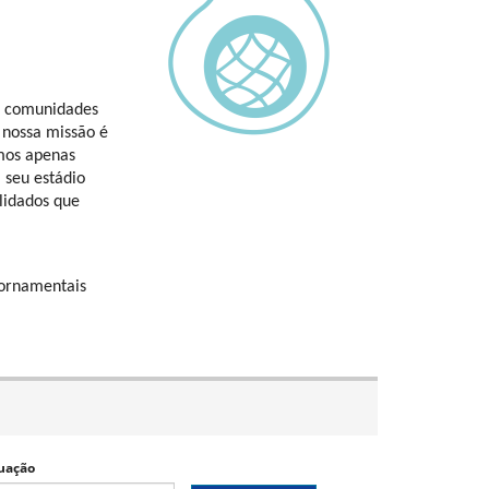
s comunidades 
nossa missão é 
mos apenas 
seu estádio 
idados que 
 ornamentais
uação