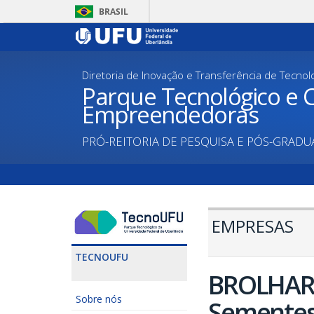
Pular
BRASIL
para
o
conteúdo
principal
Diretoria de Inovação e Transferência de Tecnol
Parque Tecnológico e C
Empreendedoras
PRÓ-REITORIA DE PESQUISA E PÓS-GRAD
EMPRESAS
TECNOUFU
BROLHAR 
Sobre nós
Sementes 