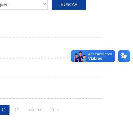
BUSCAR
12
13
próximo ›
fim »