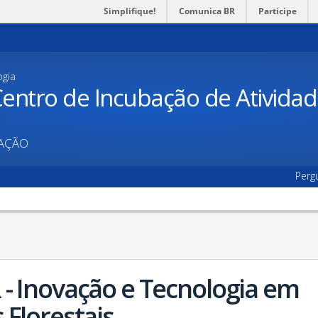
Simplifique!
Comunica BR
Participe
ogia
entro de Incubação de Ativida
UAÇÃO
Perg
- Inovação e Tecnologia em
Florestais