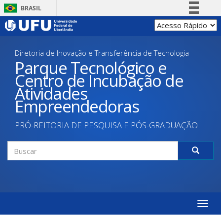
Pular
BRASIL
para
Simplifique!
o
conteúdo
Comunica BR
principal
Diretoria de Inovação e Transferência de Tecnologia
Participe
Parque Tecnológico e
Acesso à informação
Centro de Incubação de
Legislação
Atividades
Canais
Empreendedoras
PRÓ-REITORIA DE PESQUISA E PÓS-GRADUAÇÃO
Formulário
de
Buscar
busca
Toggle
naviga