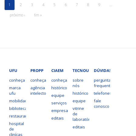
1
2
3
4
5
6
7
8
9
…
próximo ›
fim »
UFU
PROPP
CIAEM
TECNOUFU
DÚVIDAS?
conheça
conheça
conheça
sobre
perguntas
nós
frequentes
marca
agência
histórico
ufu
intelecto
histórico
telefones
equipe
mobilidade
equipe
fale
serviços
conosco
bibliotecas
vitrine
empresas
de
restaurantes
editais
laboratórios
hospital
editais
de
clinícas