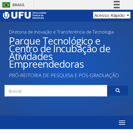
Pular
BRASIL
para
Simplifique!
o
conteúdo
Comunica BR
principal
Diretoria de Inovação e Transferência de Tecnologia
Participe
Parque Tecnológico e
Acesso à informação
Centro de Incubação de
Legislação
Atividades
Canais
Empreendedoras
PRÓ-REITORIA DE PESQUISA E PÓS-GRADUAÇÃO
Formulário
de
Buscar
busca
Toggle
naviga