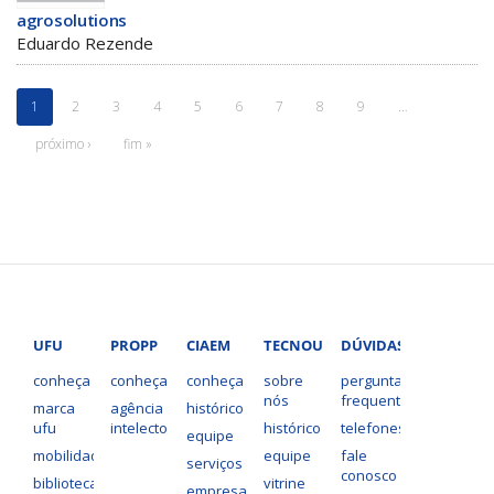
agrosolutions
Eduardo Rezende
1
2
3
4
5
6
7
8
9
…
próximo ›
fim »
UFU
PROPP
CIAEM
TECNOUFU
DÚVIDAS?
conheça
conheça
conheça
sobre
perguntas
nós
frequentes
marca
agência
histórico
ufu
intelecto
histórico
telefones
equipe
mobilidade
equipe
fale
serviços
conosco
bibliotecas
vitrine
empresas