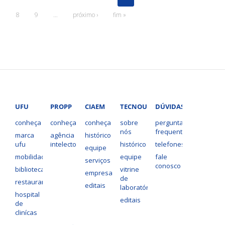
8
9
…
próximo ›
fim »
UFU
PROPP
CIAEM
TECNOUFU
DÚVIDAS?
conheça
conheça
conheça
sobre
perguntas
nós
frequentes
marca
agência
histórico
ufu
intelecto
histórico
telefones
equipe
mobilidade
equipe
fale
serviços
conosco
bibliotecas
vitrine
empresas
de
restaurantes
editais
laboratórios
hospital
editais
de
clinícas