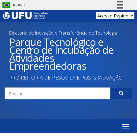
Pular
BRASIL
para
Simplifique!
o
conteúdo
Comunica BR
principal
Diretoria de Inovação e Transferência de Tecnologia
Participe
Parque Tecnológico e
Acesso à informação
Centro de Incubação de
Legislação
Atividades
Canais
Empreendedoras
PRÓ-REITORIA DE PESQUISA E PÓS-GRADUAÇÃO
Formulário
de
Buscar
busca
Toggle
naviga