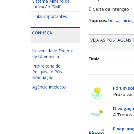
Sistema Mineiro de
Inovação (SMI)
 Carta de intenção
Links importantes
Tópicos:
bolsa
,
inicia
CONHEÇA
VEJA AS POSTAGENS
Universidade Federal
de Uberlândia
Título
Pró-reitoria de
Pesquisa e Pós-
Graduação
Agência Intelecto
Fórum sob
Prazo vai
Divulgaç
A Tropos 
Finep lanç