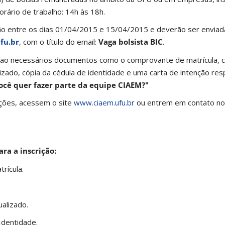
orário de trabalho: 14h às 18h.
rão entre os dias 01/04/2015 e 15/04/2015 e deverão ser enviad
fu.br
, com o título do email:
Vaga bolsista BIC
.
rão necessários documentos como o comprovante de matrícula, cu
alizado, cópia da cédula de identidade e uma carta de intenção r
ocê quer fazer parte da equipe CIAEM?"
ções, acessem o site
www.ciaem.ufu.br
ou entrem em contato no
ra a inscrição:
rícula.
ualizado.
Identidade.