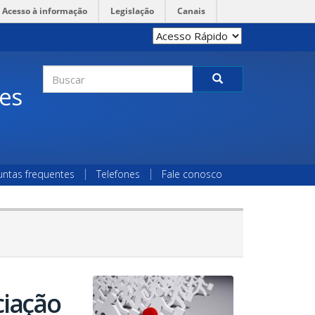
Acesso à informação
Legislação
Canais
Formulário
des
de
Buscar
busca
untas frequentes
Telefones
Fale conosco
ciação