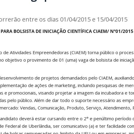
correrão entre os dias 01/04/2015 e 15/04/2015
PARA BOLSISTA DE INICIAÇÃO CIENTÍFICA CIAEM/ N°01/2015
o de Atividades Empreendedoras (CIAEM) torna público o proces
objetivo o provimento de 01 (uma) vaga de bolsista de iniciação
 desenvolvimento de projetos demandados pelo CIAEM, auxiliand
plementação de ações de marketing, incluindo pesquisas de mer
as e promocionais, visando projetar a imagem da incubadora e to
das pelo público. Além de dar todo o suporte necessário as emp
mercado: Vendas, Comunicação, Produto, Serviço, Atendimento, P
candidato deverá estar cursando entre o 2° e penúltimo período 
e Federal de Uberlândia, ser comunicativo (a) e ter facilidade co
(a) de bolsas remuneradas no âmbito da UFU ou em empresas, ins