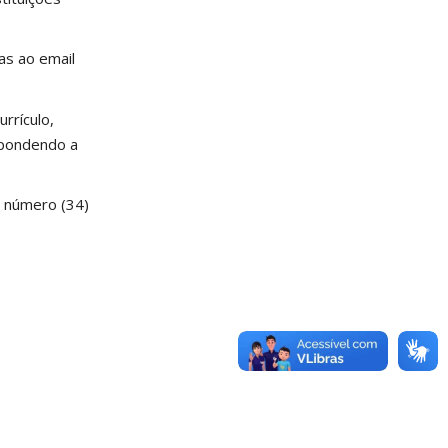
as ao email
rrículo,
espondendo a
 número (34)