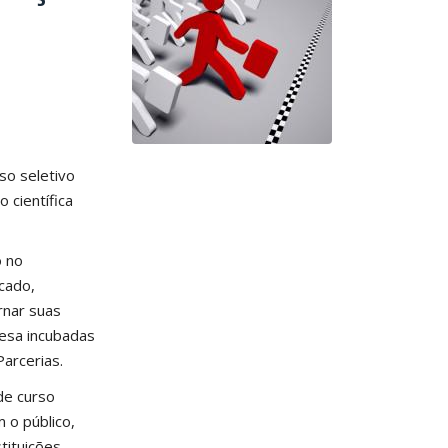
so seletivo
 científica
o no
cado,
rnar suas
resa incubadas
arcerias.
de curso
m o público,
tituições