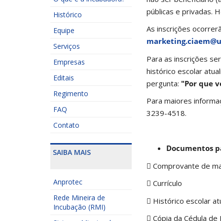
públicas e privadas. H
Histórico
As inscrições ocorre
Equipe
marketing.ciaem@u
Serviços
Para as inscrições se
Empresas
histórico escolar atu
Editais
pergunta:
"Por que v
Regimento
Para maiores informa
FAQ
3239-4518.
Contato
Documentos pa
SAIBA MAIS
 Comprovante de mat
Anprotec
 Currículo
Rede Mineira de
 Histórico escolar at
Incubação (RMI)
 Cópia da Cédula de 