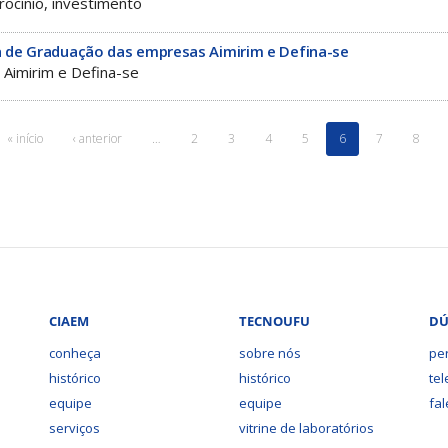
trocínio, investimento
 de Graduação das empresas Aimirim e Defina-se
Aimirim e Defina-se
« início
‹ anterior
…
2
3
4
5
6
7
8
CIAEM
TECNOUFU
DÚ
conheça
sobre nós
pe
histórico
histórico
te
equipe
equipe
fa
serviços
vitrine de laboratórios