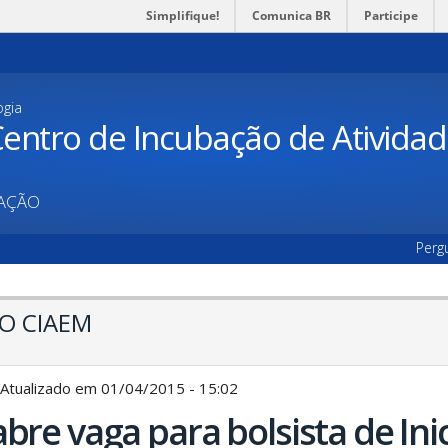
Simplifique!
Comunica BR
Participe
ogia
entro de Incubação de Ativida
UAÇÃO
Perg
O CIAEM
 Atualizado em 01/04/2015 - 15:02
bre vaga para bolsista de Ini