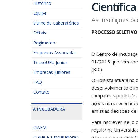
Científica
Histórico
Equipe
As inscrições o
Vitrine de Laboratórios
PROCESSO SELETIVO 
Editais
Regimento
Empresas Associadas
O Centro de Incubaçã
01/2015 que tem como 
TecnoUFU Junior
(BIC).
Empresas Juniores
O Bolsista atuará no
FAQ
desenvolvimento e im
Contato
campanhas publicitári
ações mais reconheci
A INCUBADORA
em suas decisões de 
Para inscrever-se, o 
CIAEM
regular na Universidad
não ser beneficiário 
O que é a incubadora?