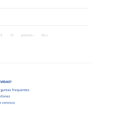
9
10
próximo ›
fim »
VIDAS?
rguntas frequentes
lefones
le conosco