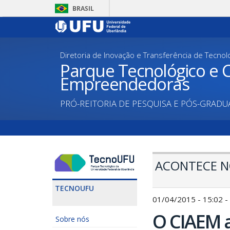
Pular
BRASIL
para
o
conteúdo
principal
Diretoria de Inovação e Transferência de Tecnol
Parque Tecnológico e C
Empreendedoras
PRÓ-REITORIA DE PESQUISA E PÓS-GRAD
ACONTECE N
TECNOUFU
01/04/2015 - 15:02 -
O CIAEM a
Sobre nós