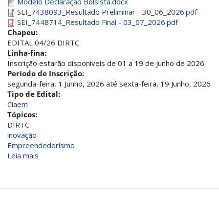
Modelo Declaração Bolsista.docx
SEI_7438093_Resultado Preliminar - 30_06_2026.pdf
SEI_7448714_Resultado Final - 03_07_2026.pdf
Chapeu:
EDITAL 04/26 DIRTC
Linha-fina:
Inscrição estarão disponíveis de 01 a 19 de junho de 2026
Período de Inscrição:
segunda-feira, 1 Junho, 2026
até
sexta-feira, 19 Junho, 2026
Tipo de Edital:
Ciaem
Tópicos:
DIRTC
inovação
Empreendedorismo
Leia mais
sobre
DIRTC/UFU
abre
processo
seletivo
para
bolsistas