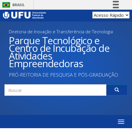
Pular
BRASIL
para
Simplifique!
o
conteúdo
Comunica BR
principal
Diretoria de Inovação e Transferência de Tecnologia
Participe
Parque Tecnológico e
Acesso à informação
Centro de Incubação de
Legislação
Atividades
Canais
Empreendedoras
PRÓ-REITORIA DE PESQUISA E PÓS-GRADUAÇÃO
Formulário
de
Buscar
busca
Toggle
naviga