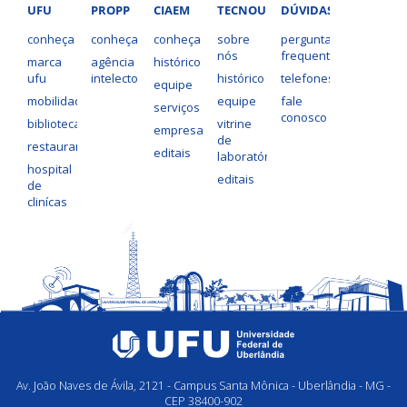
UFU
PROPP
CIAEM
TECNOUFU
DÚVIDAS?
em
projetos
conheça
conheça
conheça
sobre
perguntas
de
nós
frequentes
marca
agência
histórico
inovação,
ufu
intelecto
histórico
telefones
equipe
empreendedorismo
mobilidade
equipe
fale
serviços
e
conosco
bibliotecas
vitrine
desenvolvimento
empresas
de
restaurantes
tecnológico
editais
laboratórios
hospital
editais
de
clinícas
Av. João Naves de Ávila, 2121 - Campus Santa Mônica - Uberlândia - MG -
CEP 38400-902