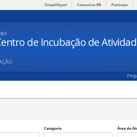
Simplifique!
Comunica BR
Participe
ogia
entro de Incubação de Ativida
UAÇÃO
Perg
Categoria
Área de At