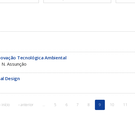
Inovação Tecnológica Ambiental
 N. Assunção
al Design
« início
‹ anterior
…
5
6
7
8
9
10
11