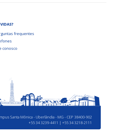
VIDAS?
rguntas frequentes
lefones
le conosco
Campus Santa Mônica - Uberlândia - MG - CEP 38400-902
+55 34 3239-4411 | +55 34 3218-2111