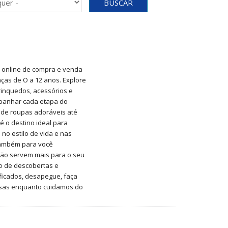
BUSCAR
 online de compra e venda
ças de O a 12 anos. Explore
rinquedos, acessórios e
mpanhar cada etapa do
sde roupas adoráveis até
é o destino ideal para
no estilo de vida e nas
também para você
ão servem mais para o seu
do de descobertas e
ificados, desapegue, faça
osas enquanto cuidamos do