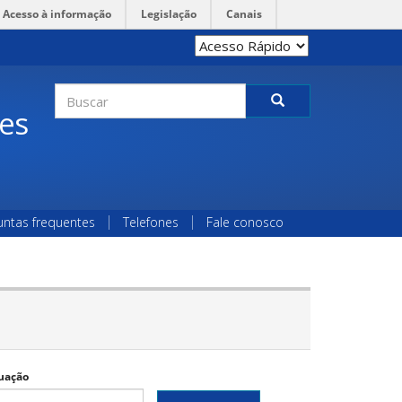
Acesso à informação
Legislação
Canais
Formulário
des
de
Buscar
busca
untas frequentes
Telefones
Fale conosco
uação