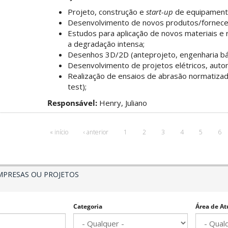
Projeto, construção e
start-up
de equipamento
Desenvolvimento de novos produtos/fornece
Estudos para aplicação de novos materiais e 
a degradação intensa;
Desenhos 3D/2D (anteprojeto, engenharia bá
Desenvolvimento de projetos elétricos, autom
Realização de ensaios de abrasão normatiza
test);
Responsável:
Henry, Juliano
« início
‹ anterior
1
2
3
4
5
6
MPRESAS OU PROJETOS
Categoria
Área de At