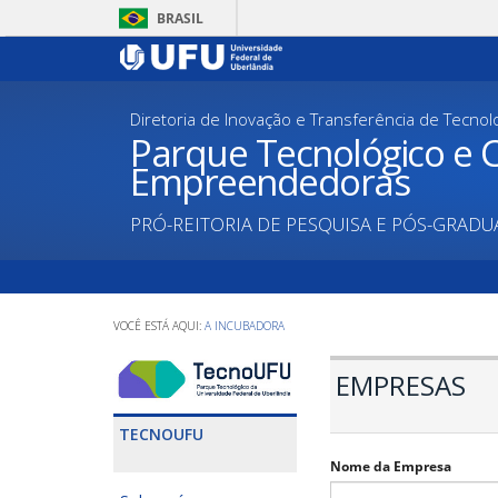
Pular
BRASIL
para
o
conteúdo
principal
Diretoria de Inovação e Transferência de Tecnol
Parque Tecnológico e C
Empreendedoras
PRÓ-REITORIA DE PESQUISA E PÓS-GRAD
A INCUBADORA
EMPRESAS
TECNOUFU
Nome da Empresa