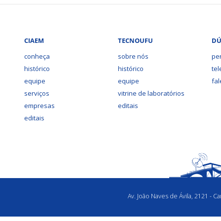
CIAEM
TECNOUFU
DÚ
conheça
sobre nós
pe
histórico
histórico
te
equipe
equipe
fa
serviços
vitrine de laboratórios
empresas
editais
editais
Av. João Naves de Ávila, 2121 - 