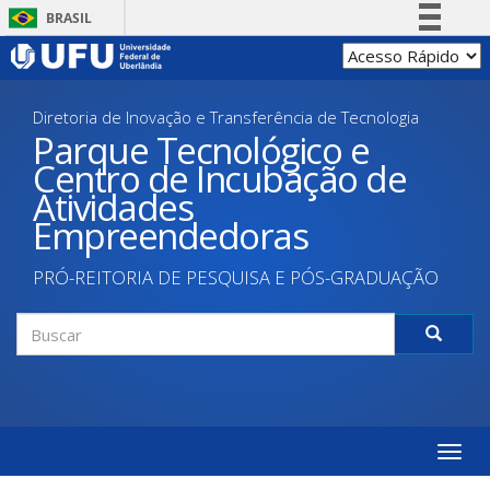
Pular
BRASIL
para
Simplifique!
o
conteúdo
Comunica BR
principal
Diretoria de Inovação e Transferência de Tecnologia
Participe
Parque Tecnológico e
Acesso à informação
Centro de Incubação de
Legislação
Atividades
Canais
Empreendedoras
PRÓ-REITORIA DE PESQUISA E PÓS-GRADUAÇÃO
Formulário
de
Buscar
busca
Toggle
naviga