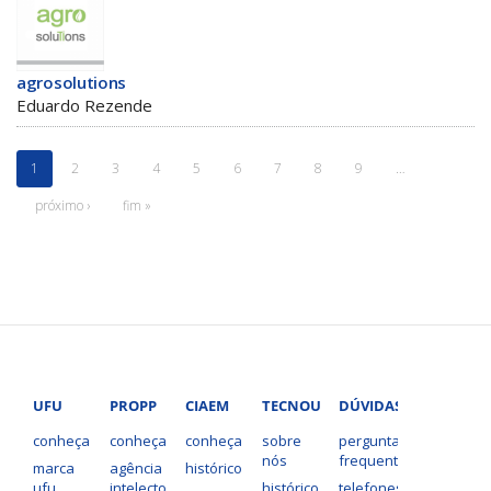
agrosolutions
Eduardo Rezende
1
2
3
4
5
6
7
8
9
…
próximo ›
fim »
UFU
PROPP
CIAEM
TECNOUFU
DÚVIDAS?
conheça
conheça
conheça
sobre
perguntas
nós
frequentes
marca
agência
histórico
ufu
intelecto
histórico
telefones