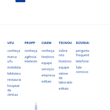
UFU
PROPP
CIAEM
TECNOUFU
DÚVIDAS?
conheça
conheça
conheça
sobre
perguntas
nós
frequentes
marca
agência
histórico
ufu
intelecto
histórico
telefones
equipe
mobilidade
equipe
fale
serviços
conosco
bibliotecas
vitrine
empresas
de
restaurantes
editais
laboratórios
hospital
editais
de
clinícas