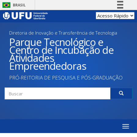
Pular
BRASIL
para
Simplifique!
o
conteúdo
Comunica BR
principal
Diretoria de Inovação e Transferência de Tecnologia
Participe
Parque Tecnológico e
Acesso à informação
Centro de Incubação de
Legislação
Atividades
Canais
Empreendedoras
PRÓ-REITORIA DE PESQUISA E PÓS-GRADUAÇÃO
Formulário
de
Buscar
busca
Toggle
naviga