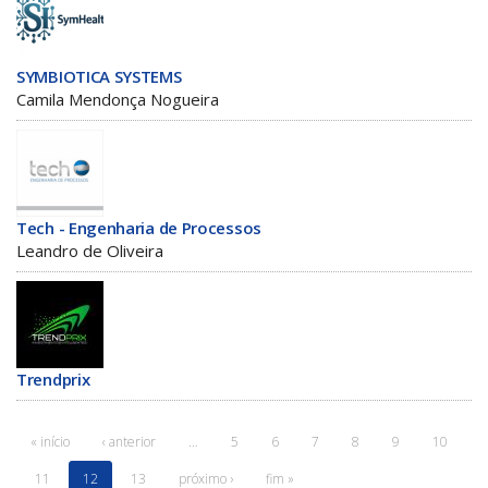
SYMBIOTICA SYSTEMS
Camila Mendonça Nogueira
Tech - Engenharia de Processos
Leandro de Oliveira
Trendprix
« início
‹ anterior
…
5
6
7
8
9
10
11
12
13
próximo ›
fim »