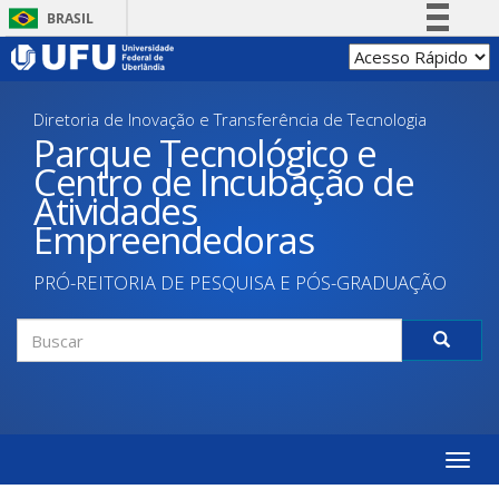
Pular
BRASIL
para
Simplifique!
o
conteúdo
Comunica BR
principal
Diretoria de Inovação e Transferência de Tecnologia
Participe
Parque Tecnológico e
Acesso à informação
Centro de Incubação de
Legislação
Atividades
Canais
Empreendedoras
PRÓ-REITORIA DE PESQUISA E PÓS-GRADUAÇÃO
Formulário
de
Buscar
busca
Toggle
naviga