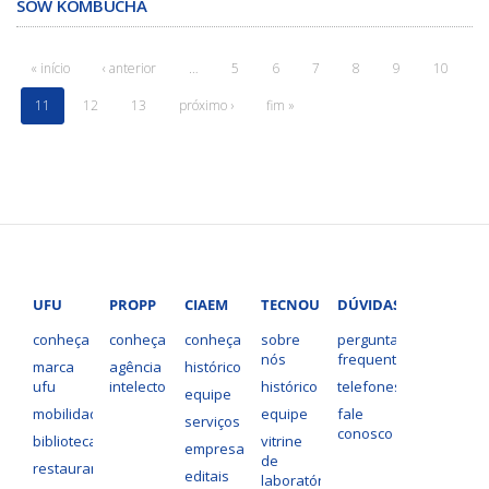
SOW KOMBUCHA
« início
‹ anterior
…
5
6
7
8
9
10
11
12
13
próximo ›
fim »
UFU
PROPP
CIAEM
TECNOUFU
DÚVIDAS?
conheça
conheça
conheça
sobre
perguntas
nós
frequentes
marca
agência
histórico
ufu
intelecto
histórico
telefones
equipe
mobilidade
equipe
fale
serviços
conosco
bibliotecas
vitrine
empresas
de
restaurantes
editais
laboratórios