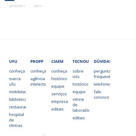
próximo ›
fim »
UFU
PROPP
CIAEM
TECNOUFU
DÚVIDAS?
conheça
conheça
conheça
sobre
perguntas
nós
frequentes
marca
agência
histórico
ufu
intelecto
histórico
telefones
equipe
mobilidade
equipe
fale
serviços
conosco
bibliotecas
vitrine
empresas
de
restaurantes
editais
laboratórios
hospital
editais
de
clinícas