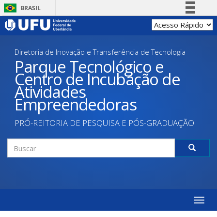
Pular
BRASIL
para
Simplifique!
o
conteúdo
Comunica BR
principal
Diretoria de Inovação e Transferência de Tecnologia
Participe
Parque Tecnológico e
Acesso à informação
Centro de Incubação de
Legislação
Atividades
Canais
Empreendedoras
PRÓ-REITORIA DE PESQUISA E PÓS-GRADUAÇÃO
Formulário
de
Buscar
busca
Toggle
naviga