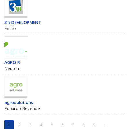
3π DEVELOPMENT
Emílio
AGRO R
Neuton
agrosolutions
Eduardo Rezende
1
2
3
4
5
6
7
8
9
…