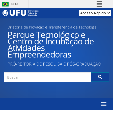
Pular
BRASIL
para
Simplifique!
o
conteúdo
Comunica BR
principal
Diretoria de Inovação e Transferência de Tecnologia
Participe
Parque Tecnológico e
Acesso à informação
Centro de Incubação de
Legislação
Atividades
Canais
Empreendedoras
PRÓ-REITORIA DE PESQUISA E PÓS-GRADUAÇÃO
Formulário
de
Buscar
busca
Toggle
naviga