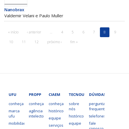
Nanobrax
Valdemir Velani e Paulo Muller
« início
‹ anterior
…
4
5
6
7
8
9
10
11
12
próximo ›
fim »
UFU
PROPP
CIAEM
TECNOUFU
DÚVIDAS?
conheça
conheça
conheça
sobre
perguntas
nós
frequentes
marca
agência
histórico
ufu
intelecto
histórico
telefones
equipe
mobilidade
equipe
fale
serviços
conosco