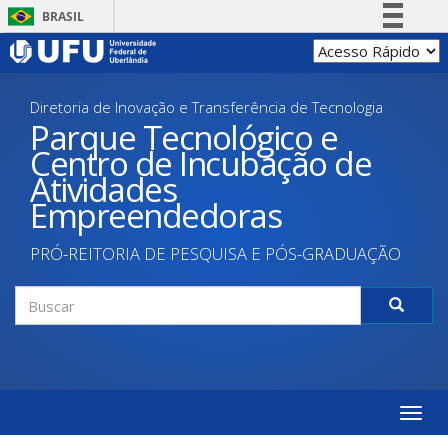
Pular
BRASIL
para
Simplifique!
o
conteúdo
Comunica BR
principal
Diretoria de Inovação e Transferência de Tecnologia
Participe
Parque Tecnológico e
Acesso à informação
Centro de Incubação de
Legislação
Atividades
Canais
Empreendedoras
PRÓ-REITORIA DE PESQUISA E PÓS-GRADUAÇÃO
Formulário
de
Buscar
busca
Toggle
naviga