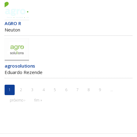
AGRO R
Neuton
agrosolutions
Eduardo Rezende
1
2
3
4
5
6
7
8
9
…
próximo ›
fim »