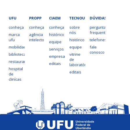
UFU
PROPP
CIAEM
TECNOUFU
DÚVIDAS?
conheça
conheça
conheça
sobre
perguntas
nós
frequentes
marca
agência
histórico
ufu
intelecto
histórico
telefones
equipe
mobilidade
equipe
fale
serviços
conosco
bibliotecas
vitrine
empresas
de
restaurantes
editais
laboratórios
hospital
editais
de
clinícas