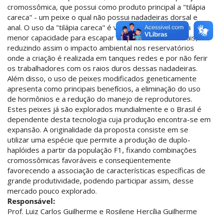
cromossômica, que possui como produto principal a "tilápia
careca" - um peixe o qual não possui nadadeiras dorsal e
anal. O uso da "tilápia careca" é vantajoso devido a sua
menor capacidade para escapar de predadores naturais,
reduzindo assim o impacto ambiental nos reservatórios
onde a criação é realizada em tanques redes e por não ferir
os trabalhadores com os raios duros dessas nadadeiras.
Além disso, o uso de peixes modificados geneticamente
apresenta como principais benefícios, a eliminação do uso
de hormônios e a redução do manejo de reprodutores.
Estes peixes já são explorados mundialmente e o Brasil é
dependente desta tecnologia cuja produção encontra-se em
expansão. A originalidade da proposta consiste em se
utilizar uma espécie que permite a produção de duplo-
haplóides a partir da população F1, fixando combinações
cromossômicas favoráveis e conseqüentemente
favorecendo a associação de características específicas de
grande produtividade, podendo participar assim, desse
mercado pouco explorado.
Responsável:
Prof. Luiz Carlos Guilherme e Rosilene Hercília Guilherme