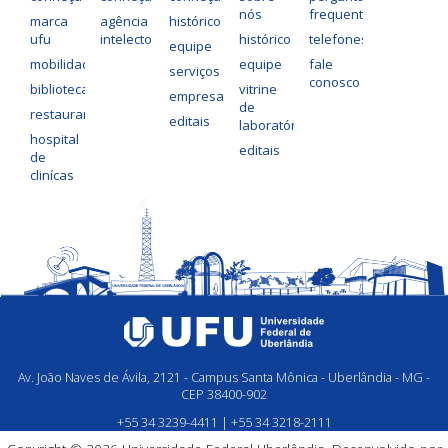
nós
frequentes
marca
agência
histórico
ufu
intelecto
histórico
telefones
equipe
mobilidade
equipe
fale
serviços
conosco
bibliotecas
vitrine
empresas
de
restaurantes
editais
laboratórios
hospital
editais
de
clinícas
Av. João Naves de Ávila, 2121 - Campus Santa Mônica - Uberlândia - MG -
CEP 38400-902
+55 34 3239-4411 | +55 34 3218-2111