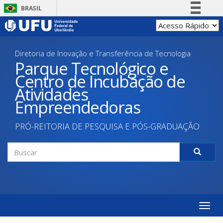
Pular
BRASIL
para
Simplifique!
o
conteúdo
Comunica BR
principal
Diretoria de Inovação e Transferência de Tecnologia
Participe
Parque Tecnológico e
Acesso à informação
Centro de Incubação de
Legislação
Atividades
Canais
Empreendedoras
PRÓ-REITORIA DE PESQUISA E PÓS-GRADUAÇÃO
Formulário
de
Buscar
busca
Toggle
naviga