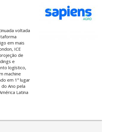
inuada voltada
ataforma
rigo em mais
London, ICE
 projeção de
adings e
to logístico,
em machine
do em 1º lugar
 do Ano pela
América Latina