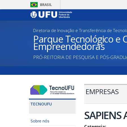
Pular
BRASIL
para
o
conteúdo
principal
Diretoria de Inovação e Transferência de Tecnol
Parque Tecnológico e C
Empreendedoras
PRÓ-REITORIA DE PESQUISA E PÓS-GRAD
EMPRESAS
TECNOUFU
SAPIENS
Sobre nós
Categoria: