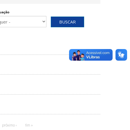
uação
BUSCAR
próximo ›
fim »