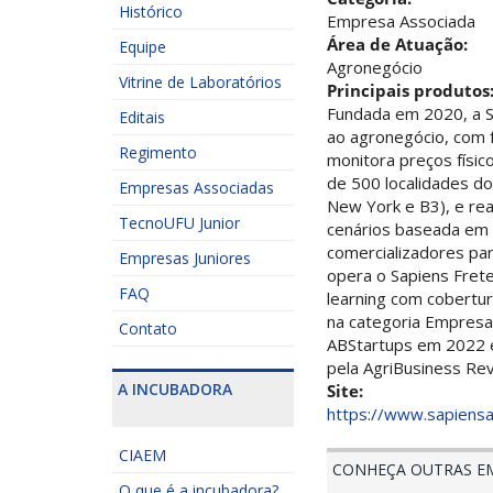
Histórico
Empresa Associada
Área de Atuação:
Equipe
Agronegócio
Vitrine de Laboratórios
Principais produtos
Fundada em 2020, a S
Editais
ao agronegócio, com f
Regimento
monitora preços físic
de 500 localidades do
Empresas Associadas
New York e B3), e rea
TecnoUFU Junior
cenários baseada em m
comercializadores pa
Empresas Juniores
opera o Sapiens Fret
FAQ
learning com cobertu
na categoria Empresa
Contato
ABStartups em 2022 e 
pela AgriBusiness Re
A INCUBADORA
Site:
https://www.sapiens
CIAEM
CONHEÇA OUTRAS E
O que é a incubadora?