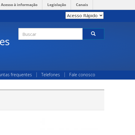
Acesso à informação
Legislação
Canais
Formulário
des
de
Buscar
busca
untas frequentes
Telefones
Fale conosco