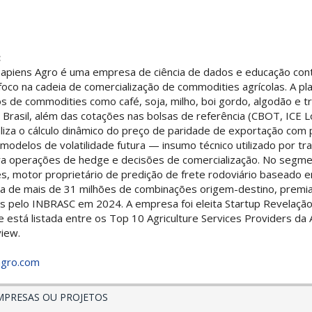
:
apiens Agro é uma empresa de ciência de dados e educação cont
oco na cadeia de comercialização de commodities agrícolas. A pl
os de commodities como café, soja, milho, boi gordo, algodão e t
 Brasil, além das cotações nas bolsas de referência (CBOT, ICE 
liza o cálculo dinâmico do preço de paridade de exportação com
odelos de volatilidade futura — insumo técnico utilizado por tr
ra operações de hedge e decisões de comercialização. No segmen
es, motor proprietário de predição de frete rodoviário baseado 
ra de mais de 31 milhões de combinações origem-destino, premia
s pelo INBRASC em 2024. A empresa foi eleita Startup Revelação
está listada entre os Top 10 Agriculture Services Providers da 
view.
agro.com
MPRESAS OU PROJETOS