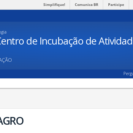
Simplifique!
Comunica BR
Participe
ogia
entro de Incubação de Ativida
UAÇÃO
Perg
 AGRO