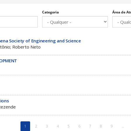
Categoria
Área de At
hena Society of Engineering and Science
ntônio; Roberto Neto
LOPMENT
ions
Rezende
1
2
3
4
5
6
7
8
9
…