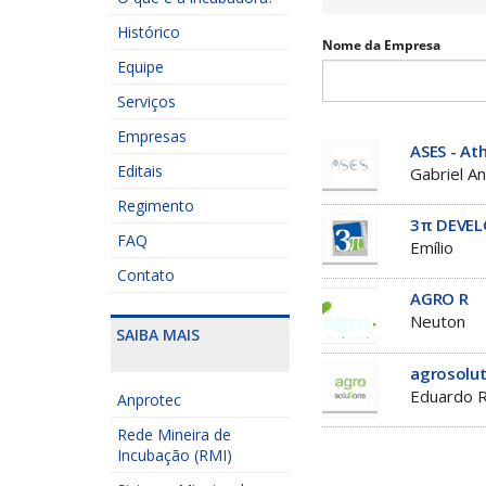
Histórico
Nome da Empresa
Equipe
Serviços
Empresas
ASES - At
Editais
Gabriel A
Regimento
3π DEVE
FAQ
Emílio
Contato
AGRO R
Neuton
SAIBA MAIS
agrosolut
Eduardo 
Anprotec
Rede Mineira de
Incubação (RMI)