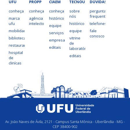
UFU
PROPP
CIAEM
TECNOUFU
DÚVIDAS?
conheça
conheça
conheça
sobre
perguntas
nós
frequentes
marca
agência
histórico
ufu
intelecto
histórico
telefones
equipe
mobilidade
equipe
fale
serviços
conosco
bibliotecas
vitrine
empresas
de
restaurantes
editais
laboratórios
hospital
editais
de
clinícas
Av. João Naves de Ávila, 2121 - Campus Santa Mônica - Uberlândia - MG -
CEP 38400-902