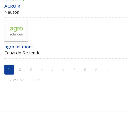
AGRO R
Neuton
agrosolutions
Eduardo Rezende
1
2
3
4
5
6
7
8
9
…
próximo ›
fim »