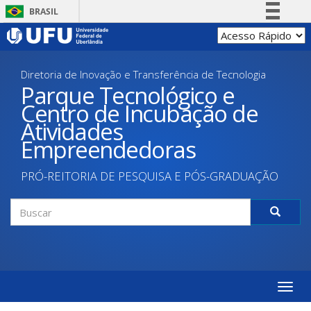
Pular
BRASIL
para
Simplifique!
o
conteúdo
Comunica BR
principal
Diretoria de Inovação e Transferência de Tecnologia
Participe
Parque Tecnológico e
Acesso à informação
Centro de Incubação de
Legislação
Atividades
Canais
Empreendedoras
PRÓ-REITORIA DE PESQUISA E PÓS-GRADUAÇÃO
Formulário
de
Buscar
busca
Toggle
naviga