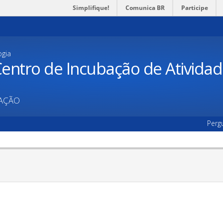
Simplifique!
Comunica BR
Participe
ogia
entro de Incubação de Ativida
UAÇÃO
Perg