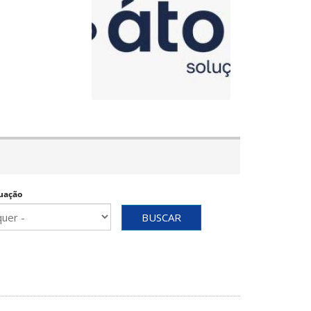
uação
BUSCAR