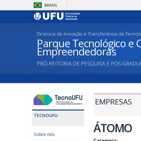
Pular
BRASIL
para
o
conteúdo
principal
Diretoria de Inovação e Transferência de Tecnol
Parque Tecnológico e C
Empreendedoras
PRÓ-REITORIA DE PESQUISA E PÓS-GRAD
EMPRESAS
TECNOUFU
ÁTOMO
Sobre nós
Categoria: