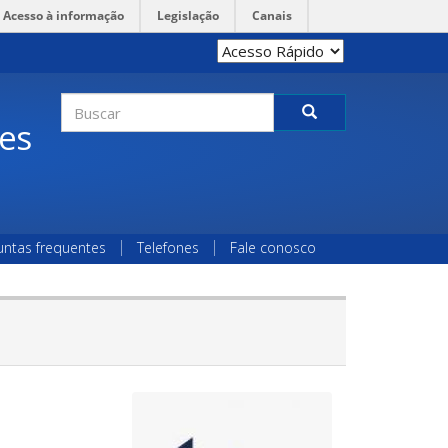
Acesso à informação
Legislação
Canais
Formulário
des
de
Buscar
busca
untas frequentes
Telefones
Fale conosco