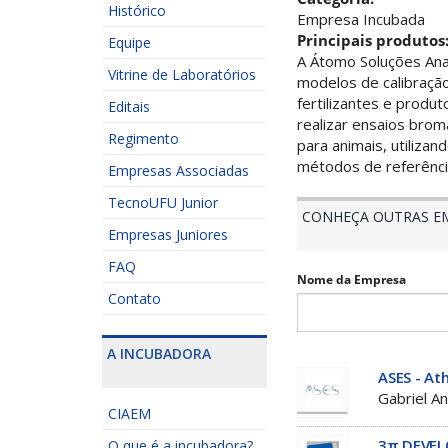
Histórico
Empresa Incubada
Principais produtos
Equipe
A Átomo Soluções Ana
Vitrine de Laboratórios
modelos de calibração
fertilizantes e produ
Editais
realizar ensaios bro
Regimento
para animais, utiliza
métodos de referênci
Empresas Associadas
TecnoUFU Junior
CONHEÇA OUTRAS E
Empresas Juniores
FAQ
Nome da Empresa
Contato
A INCUBADORA
ASES - At
Gabriel A
CIAEM
3π DEVE
O que é a incubadora?