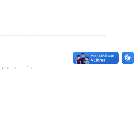
próximo ›
fim »