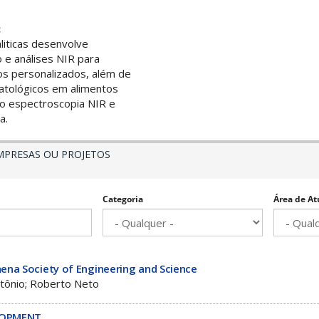
:
liticas desenvolve
 e análises NIR para
tos personalizados, além de
matológicos em alimentos
ndo espectroscopia NIR e
a.
MPRESAS OU PROJETOS
Categoria
Área de At
hena Society of Engineering and Science
ntônio; Roberto Neto
LOPMENT