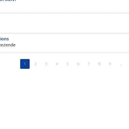
ions
Rezende
1
2
3
4
5
6
7
8
9
…